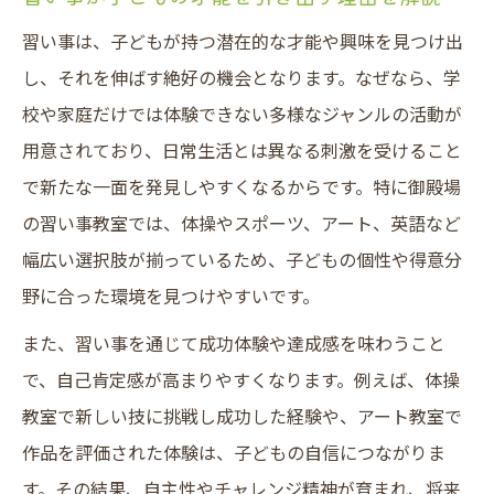
御殿場の習い事体験で得られる成長のヒン
習い事は、子どもが持つ潜在的な才能や興味を見つけ出
ト
し、それを伸ばす絶好の機会となります。なぜなら、学
体操教室を活用した子どもの能力アップ法
校や家庭だけでは体験できない多様なジャンルの活動が
御殿場のスポーツ教室で感じる成長の瞬間
用意されており、日常生活とは異なる刺激を受けること
幼児向け体操クラブで身につく生活習慣と
で新たな一面を発見しやすくなるからです。特に御殿場
は
の習い事教室では、体操やスポーツ、アート、英語など
習い事体験を通じて育つ自信と挑戦する心
幅広い選択肢が揃っているため、子どもの個性や得意分
運動も学びも伸ばす習い事活用法
野に合った環境を見つけやすいです。
運動系習い事で子どもの基礎体力を育てる
また、習い事を通じて成功体験や達成感を味わうこと
方法
で、自己肯定感が高まりやすくなります。例えば、体操
習い事で学びと体をバランスよく育む工夫
教室で新しい技に挑戦し成功した経験や、アート教室で
御殿場の体操教室で得られる集中力アップ
作品を評価された体験は、子どもの自信につながりま
効果
す。その結果、自主性やチャレンジ精神が育まれ、将来