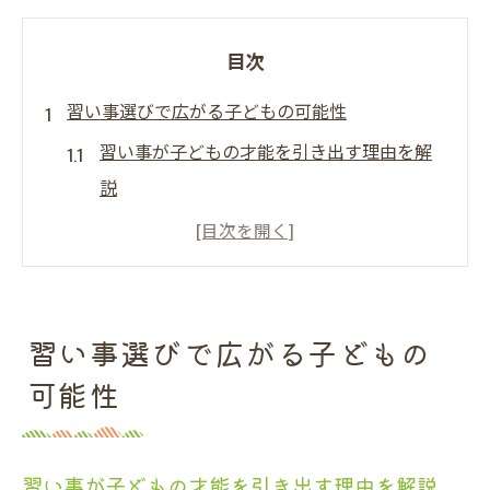
目次
習い事選びで広がる子どもの可能性
習い事が子どもの才能を引き出す理由を解
説
御殿場の習い事で個性を伸ばすコツと考え
方
子どもに合う習い事の見つけ方と注意点と
は
習い事選びで広がる子どもの
習い事を選ぶ際に重視したい家庭の価値観
可能性
御殿場で習い事を始める前に知るべき視点
御殿場の教室体験が成長につながる理由
習い事が子どもの才能を引き出す理由を解説