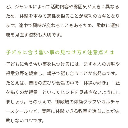
ド
ど、ジャンルによって活動内容や雰囲気が大きく異なる
体操やアートに触れるチャンスとは
ため、体験を重ねて適性を探ることが成功のカギとなり
御殿場で人気の体操教室と習い事体験の意
ます。途中で興味が変わることもあるため、柔軟に選択
義
肢を見直す姿勢も大切です。
アート教室で表現力が育つ習い事の魅力
子どもに合う習い事の見つけ方と注意点とは
習い事で身体表現と創造性を同時に伸ばす
御殿場の体操クラブが子どもに与える効果
子どもに合う習い事を見つけるには、まず本人の興味や
得意分野を観察し、親子で話し合うことが出発点です。
体操やアートの習い事が心身の成長を支え
たとえば、普段の遊びや会話の中で「体操が好き」「絵
る
を描くのが得意」といったヒントを見逃さないようにし
御殿場で習い事を始める最適なタイミング
ましょう。そのうえで、御殿場の体操クラブやカルチャ
習い事を始めるタイミングはいつが理想的
ースクールなど、実際に体験できる教室を選ぶことが失
か
敗しないコツです。
御殿場で習い事を始める年齢別ポイント解