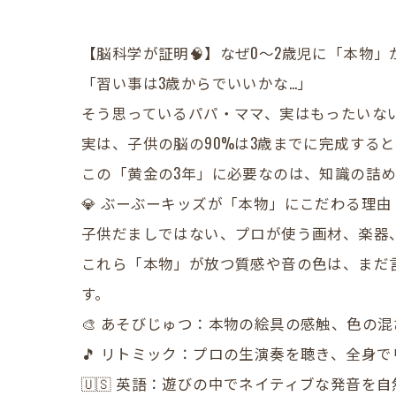
【脳科学が証明🧠】なぜ0〜2歳児に「本物」
​「習い事は3歳からでいいかな…」
そう思っているパパ・ママ、実はもったいな
​実は、子供の脳の90%は3歳までに完成する
この「黄金の3年」に必要なのは、知識の詰
​💎 ぶーぶーキッズが「本物」にこだわる理由
​子供だましではない、プロが使う画材、楽器
これら「本物」が放つ質感や音の色は、まだ
す。
​🎨 あそびじゅつ：本物の絵具の感触、色の
🎵 リトミック：プロの生演奏を聴き、全身
🇺🇸 英語：遊びの中でネイティブな発音を