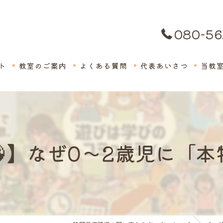
080-56
ト
教室のご案内
よくある質問
代表あいさつ
当教
絵画
子供
】なぜ0〜2歳児に「
英会
体験
保育