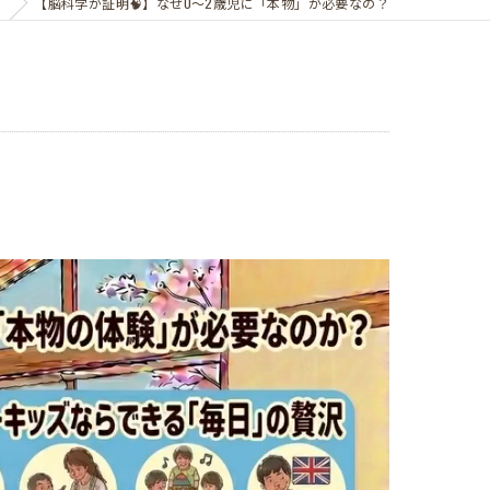
グ
【脳科学が証明🧠】なぜ0〜2歳児に「本物」が必要なの？