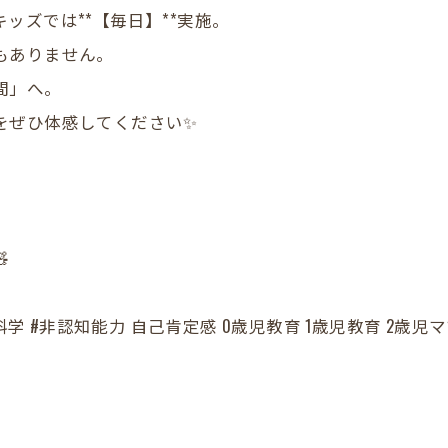
ッズでは**【毎日】**実施。
もありません。
間」へ。
をぜひ体感してください✨

科学 #非認知能力 自己肯定感 0歳児教育 1歳児教育 2歳児