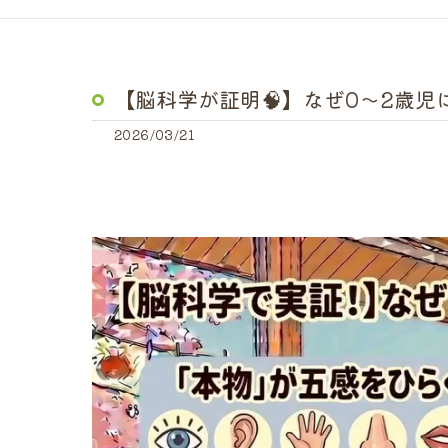
【脳科学が証明🧠】なぜ0〜2歳
2026/03/21