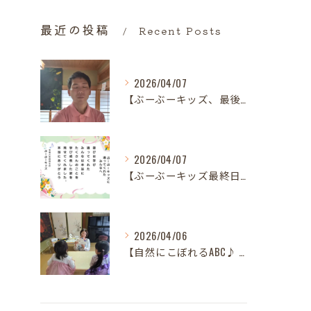
最近の投稿
Recent Posts
2026/04/07
【ぶーぶーキッズ、最後の日。
2026/04/07
【ぶーぶーキッズ最終日✨ 笑顔とはじける歓声で駆け抜けた最高...
2026/04/06
【自然にこぼれるABC♪ 樋口先生、最後の英語レッスンありが...