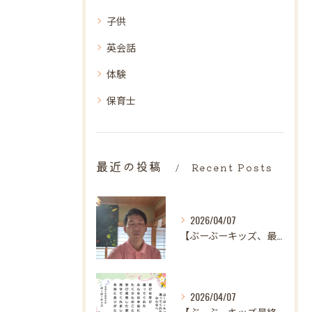
子供
英会話
体験
保育士
最近の投稿
Recent Posts
2026/04/07
【ぶーぶーキッズ、最後の日。
2026/04/07
【ぶーぶーキッズ最終日✨ 笑顔とはじける歓声で駆け抜けた最高...