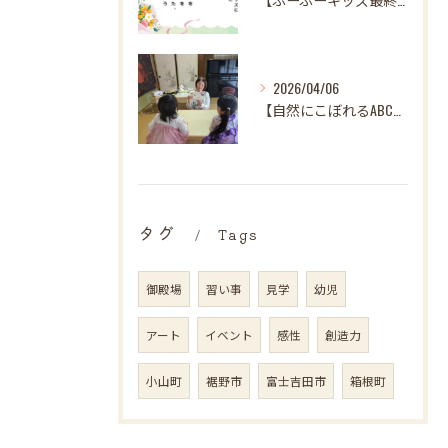
2026/04/06
【自然にこぼれるABC♪ 樋口先生、最後の英語レッスンありが...
タグ
Tags
御殿場
習い事
見学
幼児
アート
イベント
感性
創造力
小山町
裾野市
富士吉田市
箱根町