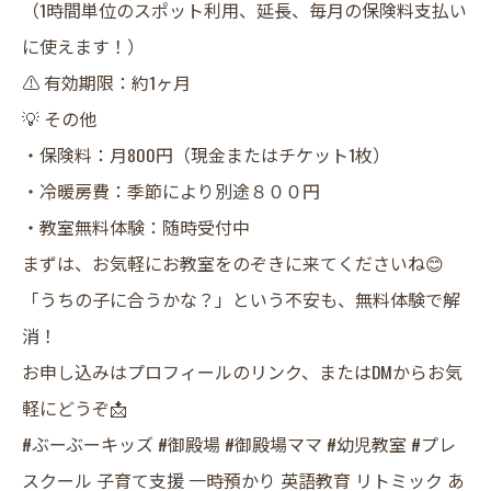
（1時間単位のスポット利用、延長、毎月の保険料支払い
に使えます！）
⚠️ 有効期限：約1ヶ月
​💡 その他
・保険料：月800円（現金またはチケット1枚）
・冷暖房費：季節により別途８００円
・教室無料体験：随時受付中
​まずは、お気軽にお教室をのぞきに来てくださいね😊
「うちの子に合うかな？」という不安も、無料体験で解
消！
​お申し込みはプロフィールのリンク、またはDMからお気
軽にどうぞ📩
​#ぶーぶーキッズ #御殿場 #御殿場ママ #幼児教室 #プレ
スクール 子育て支援 一時預かり 英語教育 リトミック あ