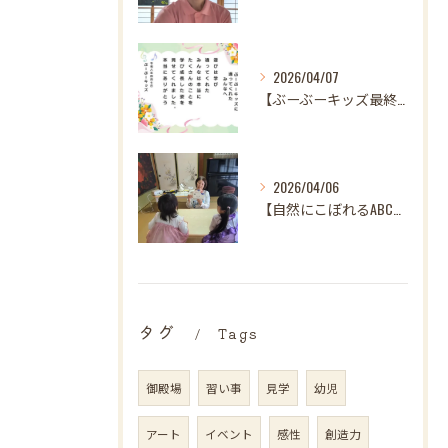
2026/04/07
【ぶーぶーキッズ最終日✨ 笑顔とはじける歓声で駆け抜けた最高...
2026/04/06
【自然にこぼれるABC♪ 樋口先生、最後の英語レッスンありが...
タグ
Tags
御殿場
習い事
見学
幼児
アート
イベント
感性
創造力