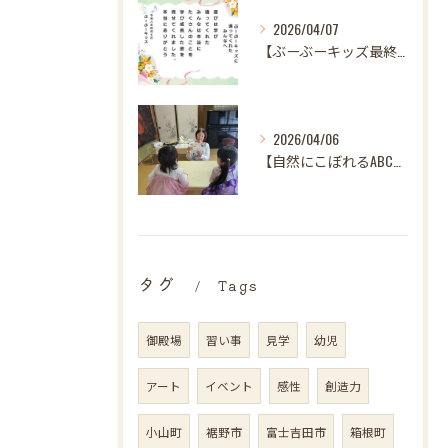
2026/04/07
【ぶーぶーキッズ最終日✨ 笑顔とはじける歓声で駆け抜けた最高...
2026/04/06
【自然にこぼれるABC♪ 樋口先生、最後の英語レッスンありが...
タグ
Tags
御殿場
習い事
見学
幼児
アート
イベント
感性
創造力
小山町
裾野市
富士吉田市
箱根町