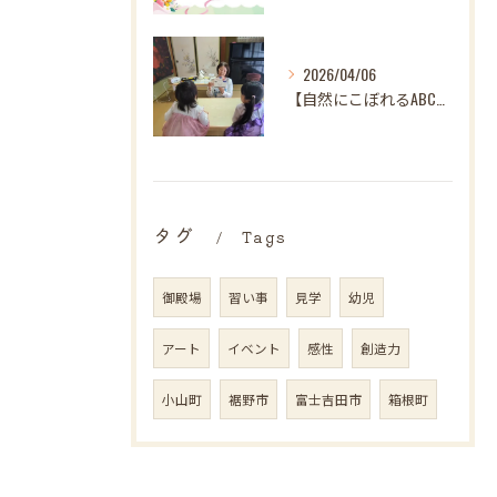
2026/04/06
【自然にこぼれるABC♪ 樋口先生、最後の英語レッスンありが...
タグ
Tags
御殿場
習い事
見学
幼児
アート
イベント
感性
創造力
小山町
裾野市
富士吉田市
箱根町