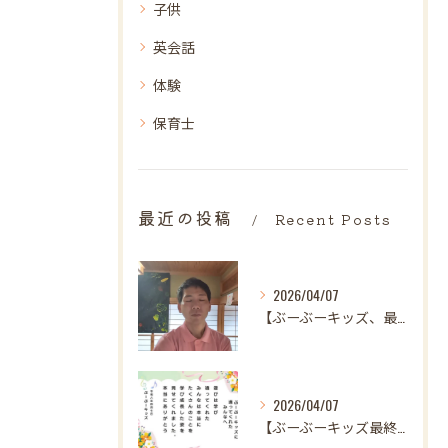
子供
英会話
体験
保育士
最近の投稿
Recent Posts
2026/04/07
【ぶーぶーキッズ、最後の日。
2026/04/07
【ぶーぶーキッズ最終日✨ 笑顔とはじける歓声で駆け抜けた最高...