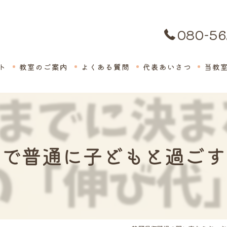
080-56
ト
教室のご案内
よくある質問
代表あいさつ
当教
絵画
子供
家で普通に子どもと過ごす
英会
体験
保育