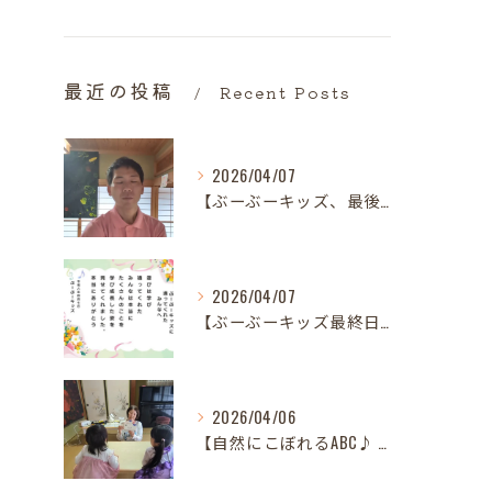
最近の投稿
Recent Posts
2026/04/07
【ぶーぶーキッズ、最後の日。
2026/04/07
【ぶーぶーキッズ最終日✨ 笑顔とはじける歓声で駆け抜けた最高...
2026/04/06
【自然にこぼれるABC♪ 樋口先生、最後の英語レッスンありが...