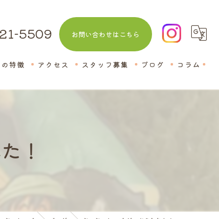
21-5509
お問い合わせはこちら
室の特徴
アクセス
スタッフ募集
ブログ
コラム
教室
れた！
話
士