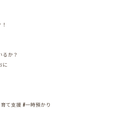
ぞ！
いるか？
おに
子育て支援 #一時預かり