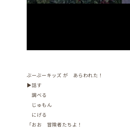
ぶーぶーキッズ が あらわれた！
​▶︎話す
調べる
じゅもん
にげる
​「おお 冒険者たちよ！