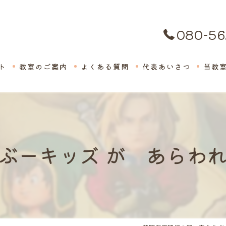
080-56
ト
教室のご案内
よくある質問
代表あいさつ
当教
絵画
子供
ぶーキッズ が あらわ
英会
体験
保育