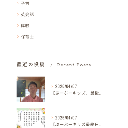
子供
英会話
体験
保育士
最近の投稿
Recent Posts
2026/04/07
【ぶーぶーキッズ、最後の日。
2026/04/07
【ぶーぶーキッズ最終日✨ 笑顔とはじける歓声で駆け抜けた最高...