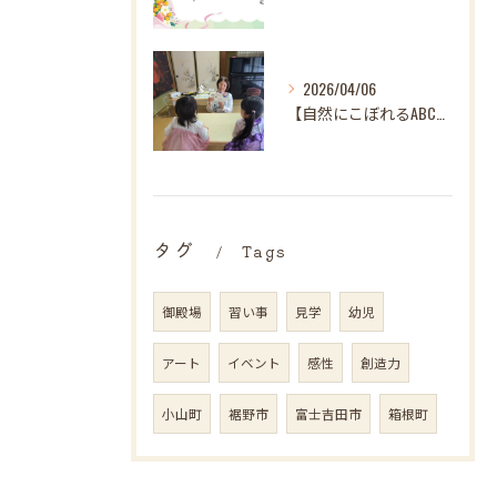
2026/04/06
【自然にこぼれるABC♪ 樋口先生、最後の英語レッスンありが...
タグ
Tags
御殿場
習い事
見学
幼児
アート
イベント
感性
創造力
小山町
裾野市
富士吉田市
箱根町