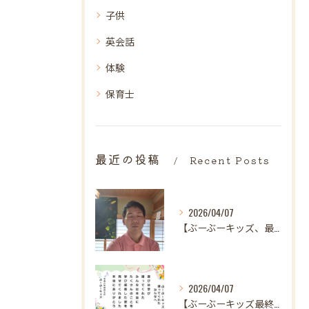
子供
英会話
体験
保育士
最近の投稿
Recent Posts
2026/04/07
【ぶーぶーキッズ、最後の日。
2026/04/07
【ぶーぶーキッズ最終日✨ 笑顔とはじける歓声で駆け抜けた最高...