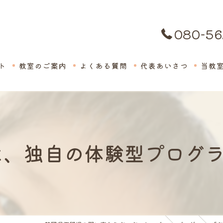
080-56
ト
教室のご案内
よくある質問
代表あいさつ
当教
絵画
子供
、独自の体験型プログラム
英会
体験
保育