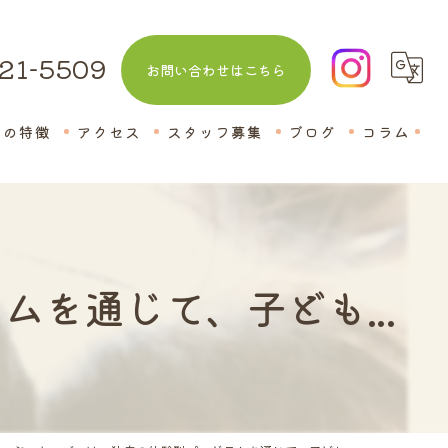
21-5509
お問い合わせはこちら
室の特徴
アクセス
スタッフ募集
ブログ
コラム
教室
を通じて、子ども...
話
士