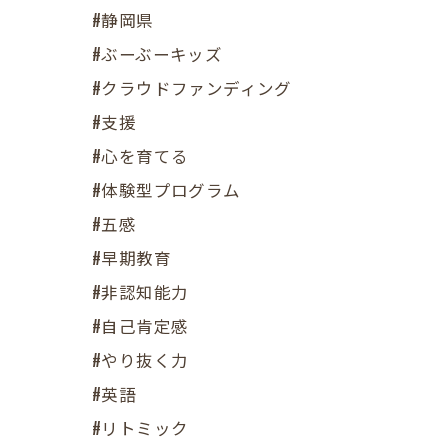
#静岡県
#ぶーぶーキッズ
#クラウドファンディング
#支援
#心を育てる
#体験型プログラム
#五感
#早期教育
#非認知能力
#自己肯定感
#やり抜く力
#英語
#リトミック